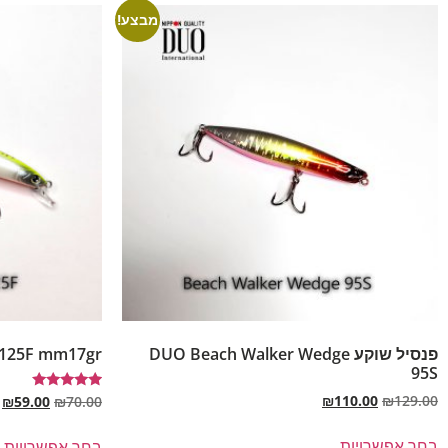
מבצע!
פנסיל שוקע DUO Beach Walker Wedge
125F mm17gr
95S
₪
110.00
₪
129.00
דורג
₪
59.00
₪
70.00
5.00
מתוך 5
בחר אפשרויות
בחר אפשרויות