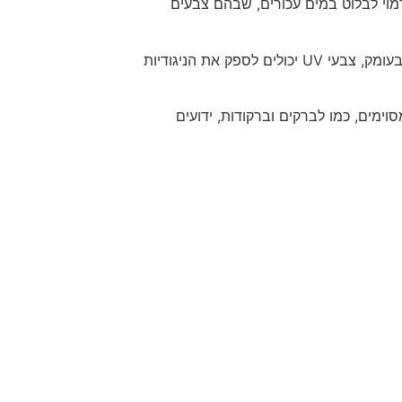
U יכולים לעזור לדמוי לבלוט במים עכורים, שבהם צבעים
* תנאי תאורה נמוכה: בצל, בשקיעה או בעומק, צבעי UV יכולים לספק את הניגודיות
וימים, כמו לברקים וברקודות, ידועים