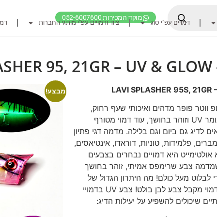
מוקד המכירות 052-6007600
דמויים עפ"י סוג
ציוד ודמויים עפ"י מותגי החברות
דמו
דף הבית
ציוד דיג
ASHER 95, 21GR – UV & GLOW
דמויים מומלצים לדיג ז
חכות
LAVI SPLASHER 95S, 21GR 
מבצע!
רולרים
ופר 95 מ"מ, 21 גרם. טופ ווטר פופר מדהים ואיכותי שעף רחוק,
בגודל בינוני גדול. דמוי מדהים בצבע מנומר UV וזוהר בחושך, עוד דמוי מטורף
אביזרים לרולר
דמויים LAVI ULTIMATE מתאים לדיג גם ביום וגם בלילה. מדמה דגי פתיון
חוטי דיג מומלצים לזרז
ברים, פלמידות, טוניות, דוראדו, אינטיאסים,
אביזרים מומלצים לדיג 
א אולטימייט היא דמויים נבחרים בצבעים
מדמה צבע שרימפס אמיתי, זוהר בחושך
קרסי דייג ואביזרים מומ
 בלילה ובעומק המים, צבע UV כדי לבלוט מעל כולם! מה היתרון הגדול של
לבוש דייג
צבע uv: בתוך המים בלי קשר לגלואו הדמוי מקבל צבע לבן בולט! צבע UV בדמויי
יים שיכולים להשפיע על יעילות הדיג:
חפש ציוד לפי מותג ח