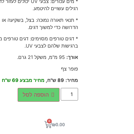
* מים עכורים: צבעי V
רגילים עשויים להיטמע.
הדרושה כדי למשוך דגים.
* דגים טורפים מסוימים: דגים טורפים מס
ברגישות שלהם לצבעי UV.
אורך
:
95
מ"מ, משקל 21 גרם
.
פופר צף
מחיר
:
89
ש"ח,
מחיר מבצע 69 ש"ח
הוספה לסל
0
₪
0.00