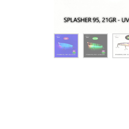
יג
ץ שווה להכנס!