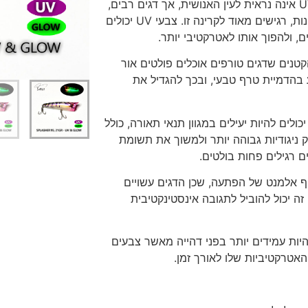
* נראות מוגברת מתחת למים: קרינת UV אינה נראית לעין האנושית, אך דגים רבים,
דיג – מאמרים בנושא ד
במיוחד אלו החיים בשכבות המים העליונות, רגישים מאוד לקרינה זו. צבעי UV יכולים
החנות שלי – ציוד מומל
ם, ולהפוך אותו לאטרקטיבי יותר.
סל קניות
טנים שדגים טורפים אוכלים פולטים אור
תקנון אתר
מוי יכול לסייע בהדמיית טרף טבעי, ובכך להגדיל את
 יעילות בתנאי תאורה שונים: צבעי UV יכולים להיות יעילים במגוון תנאי תאורה, כולל
 ניגודיות גבוהה יותר ולמשוך את תשומת
רגילים פחות בולטים.
י UV יכולים להוסיף אלמנט של הפתעה, שכן הדגים עשויים
ה יכול להוביל לתגובה אינסטינקטיבית
י דהייה: צבעי UV נוטים להיות עמידים יותר בפני דהייה מאשר צבעים
אטרקטיביות שלו לאורך זמן.