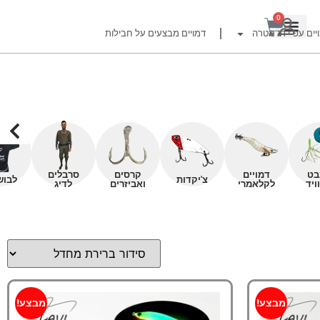
0
יים עפ"י דג מטרה
דמויים מבצעים על חבילות
רזור
בט
דמויים
קרסים
סרבלים
צ'יקדות
לבוש
ויד
לקלאמרי
ואביזרים
לדיג
ור
זרזור
לצים לדייג זרזור
ברה
מבצע!
מבצע!