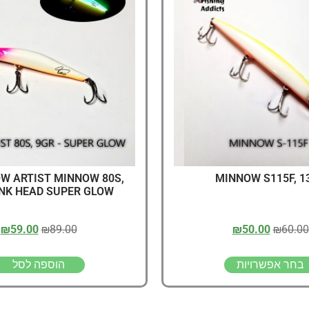
דיג – מאמרים בנושא ד
החנות שלי – ציוד מומל
סל קניות
תקנון אתר
OW ARTIST MINNOW 80S,
MINNOW S115F, 1
INK HEAD SUPER GLOW
₪
59.00
₪
89.00
₪
50.00
₪
60.00
בחר אפשרויות
הוספה לסל