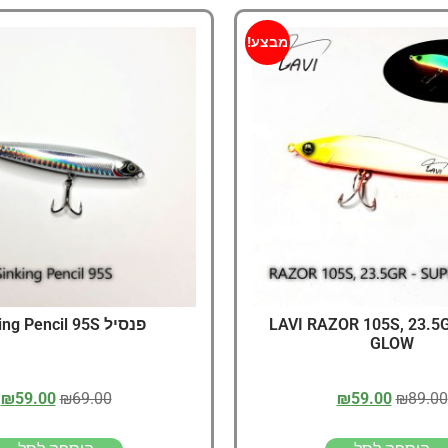
מבצע!
LAVI RAZOR 105S, 23.5
פנסיל Sinking Pencil 95S
GLOW
₪
59.00
₪
69.00
₪
59.00
₪
89.00