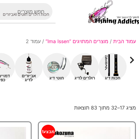
חכות רולרים חוטים ואביזרים
עמוד הבית
/
מוצרים המתויגים “Ima Issen”
/ עמוד 2
אביזרים
דמויי
חכות דיג
רולרים לדיג
חוטי דיג
לדיג
כפי
מציג 17–32 מתוך 83 תוצאות
מבצע!