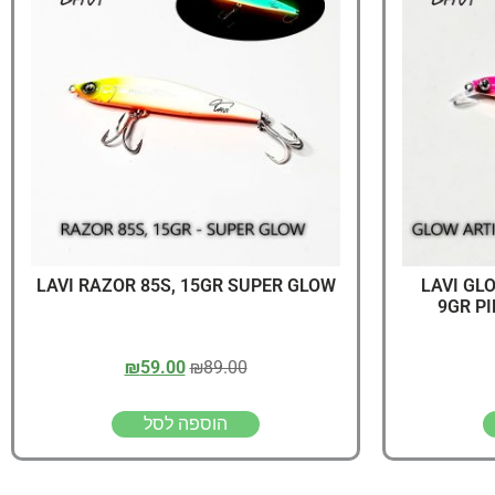
יג
ץ שווה להכנס!
LAVI RAZOR 85S, 15GR SUPER GLOW
LAVI GL
9GR P
₪
59.00
₪
89.00
הוספה לסל