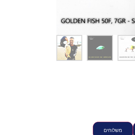
יג
ץ שווה להכנס!
משלוחים