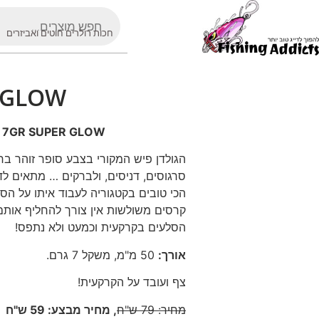
חכות רולרים חוטים ואביזרים
R GLOW
, 7GR SUPER GLOW
הגולדן פיש המקורי בצבע סופר זוהר בחוש
סרגוסים, דניסים, ולברקים
… מתאים לדיג
קרסים משולשות אין צורך להחליף אותם 
הסלעים בקרקעית וכמעט ולא נתפס!
אורך
:
50
מ"מ, משקל 7 גרם
.
צף ועובד על הקרקעית!
מחיר
:
79
ש"ח
, מחיר מבצע: 59 ש"ח