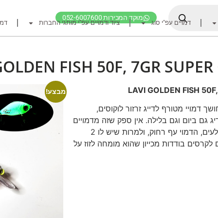
מוקד המכירות 052-6007600
דמויים עפ"י סוג
ציוד ודמויים עפ"י מותגי החברות
דמו
דף הבית
ציוד דיג
GOLDEN FISH 50F, 7GR SUPE
דמויים מומלצים לדיג ז
חכות
LAVI GOLDEN FISH 50F
מבצע!
רולרים
ך דמויי מטורף לדייג זרזור לוקוסים,
 גם ביום וגם בלילה. אין ספק שזה מדמויים
אביזרים לרולר
הכי טובים בקטגוריה לעבוד איתו על הסלעים, הדמוי עף רחוק, ולמרות שיש לו 2
חוטי דיג מומלצים לזרז
לקרסים בודדות מכייון שהוא מומחה לזוז על
אביזרים מומלצים לדיג 
קרסי דייג ואביזרים מומ
לבוש דייג
חפש ציוד לפי מותג ח