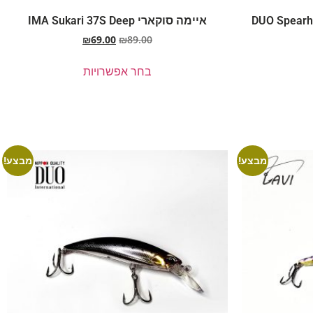
 DUO Spearhead Ryuki
איימה סוקארי IMA Sukari 37S Deep
₪
69.00
₪
89.00
בחר אפשרויות
מבצע!
מבצע!