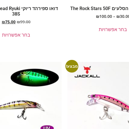
The Rock Stars 
דואו ספירהד ריוקי
38S
₪
100.00
–
₪
30.0
₪
75.00
₪
99.00
בחר אפשרויות
בחר אפשרויות
מבצע!