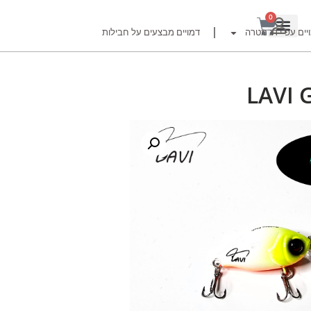
0
יים עפ"י דג מטרה
דמויים מבצעים על חבילות
LAVI 
רזור
ור
זרזור
לצים לדייג זרזור
ברה