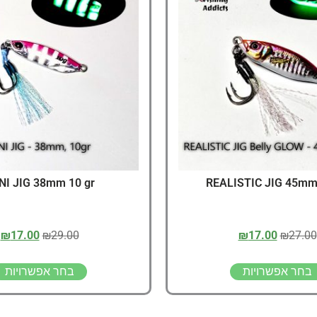
דיג – מאמרים בנושא ד
החנות שלי – ציוד מומל
סל קניות
תקנון אתר
NI JIG 38mm 10 gr
REALISTIC JIG 45mm,
₪
17.00
₪
29.00
₪
17.00
₪
27.00
בחר אפשרויות
בחר אפשרויות