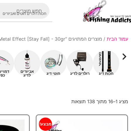
חכות רולרים חוטים ואביזרים
עמוד הבית
/ מוצרים המתויגים “Jackson Metal Effect [Stay Fall] - 30gr”
אביזרים
דמויי
חכות דיג
רולרים לדיג
חוטי דיג
לדיג
כפי
מציג 1–16 מתוך 138 תוצאות
מבצע!