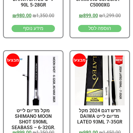
90L 5-28GR
C5000XG
₪
980.00
₪
1,350.00
₪
899.00
₪
1,299.00
הוספה לסל
מידע נוסף
מבצע!
מבצע!
חדש דגם 2024 מקל
מקל מדיום לייט
מדיום לייט DAIWA
SHIMANO MOON
SHOT S90ML
LATEO 93ML 7-35GR
SEABASS – 6-32GR,
₪
999.00
₪
1,250.00
₪
980.00
₪
1,450.00