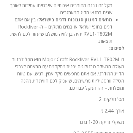
מקל זה נבנה מחומרים איכותיים שיבטיחו עמידות לאורך
שנים בתנאי הדיג המאתגרים.
מתאים למגוון סגנונות ודגים בישראל:
בין אם אתם
דגים בחופי ישראל או במים מתוקים – ה-Rockliver
RVL1-T802M יהיה בן לוויה מושלם שיעזור לכם להשיג
תוצאות.
לסיכום:
ה-Major Craft Rockliver RVL1-T802M הוא מקל ז'רז'ור
מעולה המשלב טכנולוגיה יפנית מתקדמת עם התאמה לצרכי
הדייג המודרני. אם אתם מחפשים מקל אמין, רגיש, עם טווח
הטלה וורסטיליות מרשימים, שיעניק לכם חווית דיג מהנה
ומוצלחת – זהו המקל עבורכם.
מס' חלקים: 2
אורך: 2.44 מ
'
משקלי זריקה 1-20 גרם