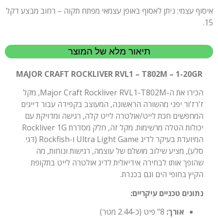
איסוף עצמי: ניתן לאסוף באופן עצמאי מפתח תקוה – רחוב מבצע דקל
15.
תיאור מלא של המוצר
MAJOR CRAFT ROCKLIVER RVL1 – T802M – 1-20GR
הכירו את ה-Major Craft Rockliver RVL1-T802M, מקל
ז'רז'ור יפני מהשורה הראשונה, המעוצב בקפידה עבור דייגים
המחפשים חכת לייט/אולטרה לייט קלה, רגישה ומדויקת עם
יכולות הטלה מרשימות. מקל זה, חלק מסדרת Rockliver 1G
המיועדת בעיקר לדיג Ultra Light Game ו-Rockfish (דגי
סלע), מציע שילוב מושלם של עוצמה, רגישות ונוחות, מה
שהופך אותו לבחירה אידיאלית לדיג אולטרה לייט בתקופת
הקיץ בחופי הים וגם בכנרת.
נתונים טכניים עיקריים:
אורך:
8" פיט (כ-2.44 מטר)