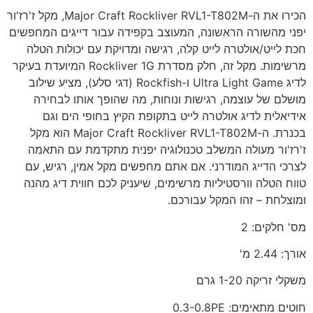
הכירו את ה-Major Craft Rockliver RVL1-T802M, מקל ז'רז'ור
יפני מהשורה הראשונה, המעוצב בקפידה עבור דייגים המחפשים
חכת לייט/אולטרה לייט קלה, רגישה ומדויקת עם יכולות הטלה
מרשימות. מקל זה, חלק מסדרת Rockliver 1G המיועדת בעיקר
לדיג Ultra Light Game ו-Rockfish (דגי סלע), מציע שילוב
מושלם של עוצמה, רגישות ונוחות, מה שהופך אותו לבחירה
אידיאלית לדיג אולטרה לייט בתקופת הקיץ בחופי הים וגם
בכנרת. ה-Major Craft Rockliver RVL1-T802M הוא מקל
ז'רז'ור מעולה המשלב טכנולוגיה יפנית מתקדמת עם התאמה
לצרכי הדייג המודרני. אם אתם מחפשים מקל אמין, רגיש, עם
טווח הטלה וורסטיליות מרשימים, שיעניק לכם חווית דיג מהנה
ומוצלחת – זהו המקל עבורכם.
מס' חלקים: 2
אורך: 2.44 מ
'
משקלי זריקה 1-20 גרם
חוטים מתאימים: 0.3-0.8PE