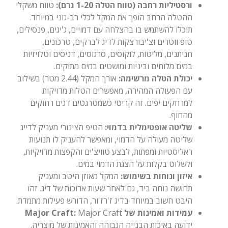
ורסטיליות רחבה (טווח הטלה 1-20 גרם):
טווח משקלי
ההטלה הרחב הופך את המקל לכלי רב-גוני במיוחד.
תוכלו להשתמש בו בהצלחה עם דמויים, ג'יגים, פנסילים,
טופ ווטרים וצ'יבורצקות לדיג לברקים, טרכונים,
חניתנים, מליטות, לוקוסים, סרגוסים, דניסים וטלויזיות
במים מלוחים וביניות ומושטים במים מתוקים.
יכולת הטלה מרשימה:
אורך המקל (2.44 מטר) בשילוב
עם הפעולה המהירה, מאפשרים הטלות מדויקות
למרחקים יפים. זה קריטי כשמטרגטים דגים רחוקים
מהחוף.
שליטה אופטימלית בדמוי:
הטיפ הצינורי מעניק לדייג
שליטה מעולה על הדמוי, ומאפשר להעניק לו תנועות
ראליסטיות ומפתות, לבצע טוויצ'ים והקפצות מדויקיות,
ולשלוט בקלות על הצגת הדמוי במים.
איזון ונוחות בשימוש:
המקל מאוזן היטב ומעניק
תחושה נוחה ביד, גם לאחר שעות ארוכות של דיג. זהו
היבט חשוב במיוחד בדיג ז'רז'ור, הדורש פעילות מתמדת.
עמידות ואמינות של Major Craft:
Major Craft
ידועה באיכות הבנייה הגבוהה והאמינות של מוצריה.