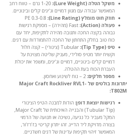
משקל הטלה (Lure Weight):
1-20 גרם – טווח רחב
המאפשר עבודה עם מגוון דמויים וג'יגים קלים ובינוניים.
חוזק חוט מומלץ (Line Rating):
PE 0.3-0.8
פעולה (Action):
Fast (מהירה) – מספקת רגישות
גבוהה בקצה החכה ותגובה מהירה לתקיפות, יחד עם
כוח טוב בחלק התחתון של החכה להתמודדות עם דגים.
טיפ (Tip Type):
Tubular (צינורי) – קצה חלול
וקשיח יותר מטיפ סולידי, מעניק שליטה מצוינת על
דמויים קלים-בינוניים, דמויים וג'יגים, ומשפר את יכולת
העברת הכוח בעת ההטלה.
מספר חלקים:
2 – נוח לשינוע ואחסון.
יתרונות בולטים של Major Craft Rockliver RVL1-
T802M:
רגישות יוצאת דופן:
הודות למבנה הטיפ הצינורי
(Tubular Tip) והבנייה האיכותית של Major Craft,
המקל מעביר כל נגיעה, נשיכה או תנועה של הדמוי
בצורה מדויקת ליד הדייג. זהו יתרון קריטי בז'רז'ור,
המאפשר זיהוי תקיפות עדינות של דגים חשדניים.