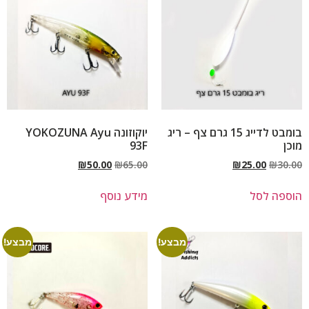
בומבט לדייג 15 גרם צף – ריג
יוקוזונה YOKOZUNA Ayu
מוכן
93F
₪
50.00
₪
65.00
₪
25.00
₪
30.00
הוספה לסל
מידע נוסף
מבצע!
מבצע!