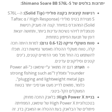
יתרונות בולטים של Shimano Soare BB S76L-S:
רגישות קיצונית בקצה סולידי (Solid Tip):
ה-S76L-
S מצוידת בטיפ סולידי (Taftec α / High Response
Solid) המהונדס במיוחד. קצה זה מעניק רגישות
פנומנלית לזיהוי נשיכות עדינות ביותר, ותחושה יוצאת
דופן של תנועת הפיתיון בתחתית.
טווח משקלי זריקה (0.6-12 גרם):
למרות היותה חכה
קלה, טווח משקלי ההטלה מאפשר גמישות רבה. תוכלו
להשתמש בה החל מכל סוגי הדמויים קטנים, ג'יגים
קטנים וסיליקונים עדינים.
הערה:
דגם זה מתואר ע"י שימאנו כ"Power all-
rounder" ומומלץ ל"strong fishing such as
plugging and lightweight metal jigs",
כלומר, מתאים לדייג מעט אגרסיבי יותר בטווח
המשקלים הקל-בינוני.
בניית High Power X:
בלאנק החכה מחוזק
בטכנולוגיית High Power X של שימאנו, המפחיתה
פיתולים של הבלאנק בעת ההטלה או המאבק בדג. זה