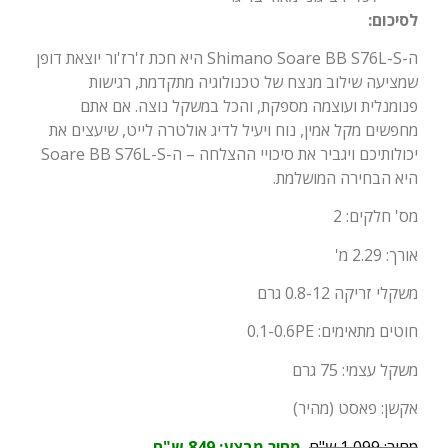
לסיכום:
ה-Shimano Soare BB S76L-S היא חכת ז'רז'ור יוצאת דופן
שמציעה שילוב מנצח של טכנולוגיה מתקדמת, רגישות
פנומנלית ועוצמה מספקת, והכל במשקל נוצה. אם אתם
מחפשים מקל אמין, נוח ויעיל לדיג אולטרה לייט, שיעצים את
יכולותיכם ויגביר את סיכויי ההצלחה – ה-Soare BB S76L-S
היא הבחירה המושלמת.
מס' חלקים: 2
אורך: 2.29 מ'
משקלי זריקה 0.8-12 גרם
חוטים מתאימים: 0.1-0.6PE
משקל עצמי: 75 גרם
אקשן: פאסט (מהיר)
מחיר: 1,099 ש"ח
,
מחיר מבצע: 849 ש"ח