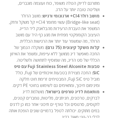
מתורגם לדיוק הטלה משופר, כוח ועוצמה מוגברים,
ושליטה טובה יותר על הדג.
מושב רולר CI4+ ארגונומי ורגיש:
מושב הרולר
(Bridge-like seat) עשוי מחומר CI4+ קל משקל וחזק,
המשפר את העברת הרעידות מהבלאנק ליד הדייג.
העיצוב הקומפקטי מפחית את מגע כף היד עם מושב
הרולר, מה שמשפר עוד יותר את הרגישות הכללית.
קלות משקל קיצונית (75 גרם):
משקלה הנמוך של
החכה מאפשר דיג ממושך ללא עייפות, ומשפר את האיזון
הכללי של סט הדיג, מה שמוסיף לתחושה ולשליטה.
טבעות Fuji Stainless Steel Alconite עם טיפ
SiC:
החכה מצוידת בטבעות איכותיים של Fuji, כולל
מוביל טיפ Fuji SiC, המבטיחים זרימת חוט חלקה
ומינימום חיכוך, ומתאימים גם לשימוש בחוטי PE דקים.
מותאמת לדיג טורפים בישראל:
מושלמת לדיג
לברקים, טרכונים, חניתנים, מליטות, גומברים קטנים,
לוקוסים, סרגוסים וכל טורף ים תיכוני אחר כמו כן לדגים
במים מתוקים. יכולתה לטפל בדמויים שונים הופכת אותה
לכלי רב-גוני מאוד בדיג.