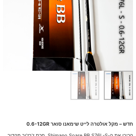
חדש – מקל אולטרה לייט שימאנו סואר 0.6-12GR
הכירו את ה-Shimano Soare BB S76L-S, חכת ז'רז'ור מהדור