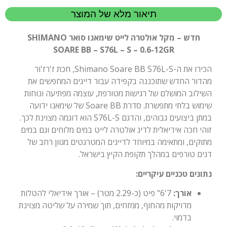
תיאור מלא של המוצר
חדש – מקל אולטרה לייט שימאנו סואר SHIMANO
SOARE BB – S76L – S – 0.6-12GR
הכירו את ה-Shimano Soare BB S76L-S, חכת ז'רז'ור
מהדור החדש שתוכננה בקפידה עבור דייגים המחפשים את
השילוב המושלם של רגישות מטורפת, עוצמה מפתיעה ונוחות
שימוש בלתי מתפשרת. סדרת Soare BB של שימאנו ידועה
במתן ביצועים גבוהים, והדגם S76L-S הוא דוגמה מצוינת לכך.
זוהי חכה אידיאלית לדיג אולטרה לייט במים מלוחים וגם במים
מתוקים, ומתאימה במיוחד לדייגים המטרגטים מגוון רחב של
דגים טורפים במהלך תקופת הקיץ בישראל.
נתונים טכניים עיקריים:
אורך:
7'6" פיט (כ-2.29 מטר) – אורך אידיאלי להטלות
מדויקות מהחוף, ממזחים, תוך שמירה על שליטה מצוינת
בדמוי.