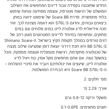
החדש שתוכננה בקפידה עבור דייגים המחפשים את השילוב
המושלם של רגישות מטורפת, עוצמה מפתיעה ונוחות שימוש
בלתי מתפשרת. סדרת Soare BB של שימאנו ידועה במתן
ביצועים גבוהים, והדגם S76L-S הוא דוגמה מצוינת לכך. זוהי
חכה אידיאלית לדיג אולטרה לייט במים מלוחים וגם במים
מתוקים, ומתאימה במיוחד לדייגים המטרגטים מגוון רחב של
דגים טורפים במהלך תקופת הקיץ בישראל. ה-Shimano Soare
BB S76L-S היא חכת ז'רז'ור יוצאת דופן שמציעה שילוב מנצח
של טכנולוגיה מתקדמת, רגישות פנומנלית ועוצמה מספקת, והכל
במשקל נוצה. אם אתם מחפשים מקל אמין, נוח ויעיל לדיג
אולטרה לייט, שיעצים את יכולותיכם ויגביר את סיכויי ההצלחה –
ה-Soare BB S76L-S היא הבחירה המושלמת.
מס' חלקים: 2
אורך: 2.29 מ'
משקלי זריקה 0.8-12 גרם
חוטים מתאימים: 0.1-0.6PE