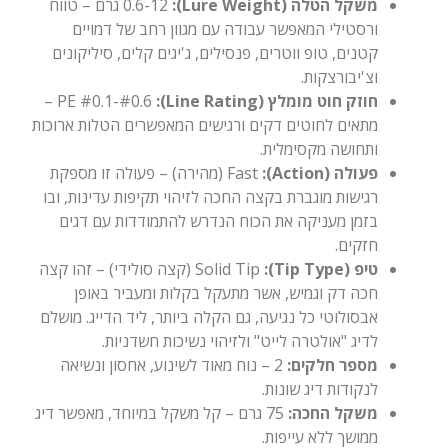
משקל הטלה (Lure Weight):
0.6-12 גרם – טווח
ורסטילי המאפשר עבודה עם מגוון רחב של דמויים
קטנים, טופ ווטרים, פנסילים, ג'יגים קלים, סיליקונים
וצ'יבורצקות.
חוזק חוט מומלץ (Line Rating):
PE #0.1-#0.6 –
מתאים לחוטים דקים ורגישים המאפשרים הטלות ארוכות
ותחושה מקסימלית.
פעולה (Action):
Fast (מהירה) – פעולה זו מספקת
רגישות מוגברת בקצה החכה לזיהוי תקיפות עדינות, ובו
בזמן מעניקה את הכוח הנדרש להתמודדות עם דגים
חזקים.
טיפ (Tip Type):
Solid Tip (קצה סולידי) – זהו קצה
חכה דק וגמיש, אשר מתעקל בקלות ומעביר באופן
אבסולוטי כל נגיעה, גם הקלה ביותר, ליד הדייג. מושלם
לדיג "אולטרה לייט" ולזיהוי נשיכות חשדניות.
מספר חלקים:
2 – נוח מאוד לשינוע, אחסון ונשיאה
לנקודות דיג שונות.
משקל החכה:
75 גרם – קל משקל במיוחד, מאפשר דיג
ממושך ללא עייפות.