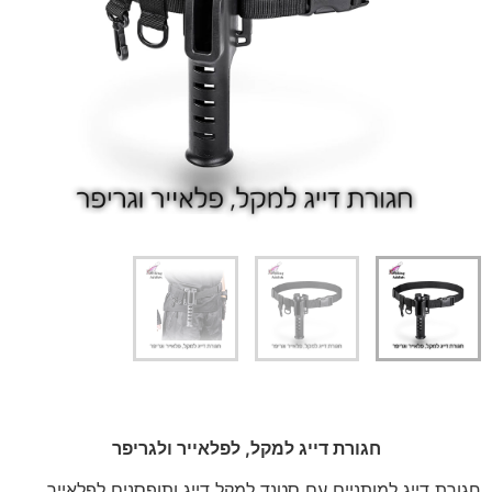
חגורת דייג למקל, לפלאייר ולגריפר
חגורת דייג למותניים עם סטנד למקל דייג ותופסנים לפלאייר