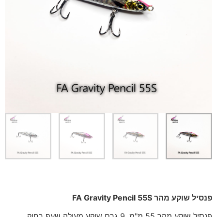
פנסיל שוקע מהר FA Gravity Pencil 55S
פנסיל שוקע מהר 55 מ"מ, 9 גרם שוקע מעולה שעף רחוק,