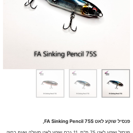
פנסיל שוקע לאט FA Sinking Pencil 75S,
פנסיל שוקע לאט 75 מ"מ, 11 גרם שוקע לאט מעולה שעף רחוק,