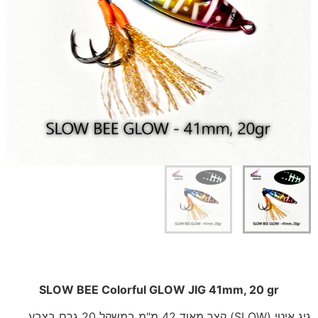
SLOW BEE Colorful GLOW JIG 41mm, 20 gr
גיג איטי (SLOW) קצר מאוד 42 מ"מ במשקל 20 גרם בצבע