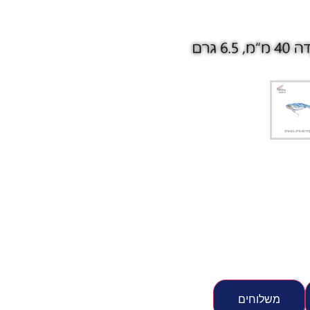
יג
ץ שווה להכנס!
משלוחים