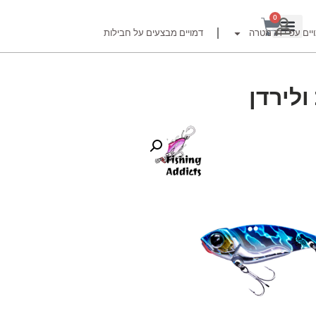
0
יים עפ"י דג מטרה
דמויים מבצעים על חבילות
רזור
ור
זרזור
לצים לדייג זרזור
ברה