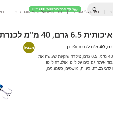
מוקד המכירות 052-6007600
דמויים עפ"י סוג
ציוד ודמויים עפ"י מותגי החברות
דמו
דף הבית
ציוד דיג
רם, 40 מ"מ לכנרת ולירדן
דמויים מומלצים לדיג ז
חכות
מבצע!
רולרים
צ'יקדה איכותית מטורפת לכנרת ולירדן, 40 מ"מ, 6.5 גרם, ציקדה שוקעת שעושה את
ד איתה גם בים על לייט ואולטרה לייט!
אביזרים לרולר
לדגי מטרה: ביניות, מושטים, ספמנונים,
חוטי דיג מומלצים לזרז
אביזרים מומלצים לדיג 
קרסי דייג ואביזרים מומ
לבוש דייג
חפש ציוד לפי מותג ח