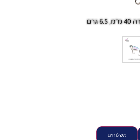
יג
ץ שווה להכנס!
משלוחים