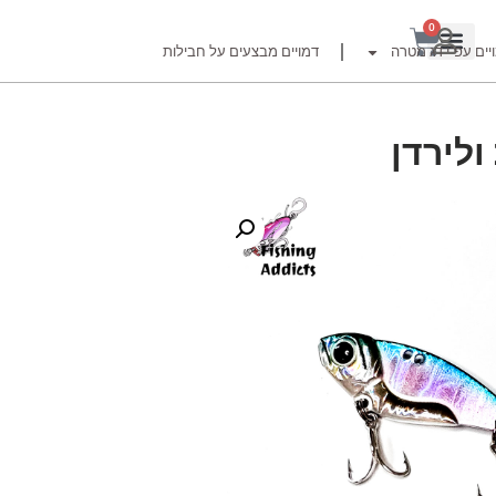
0
יים עפ"י דג מטרה
דמויים מבצעים על חבילות
רזור
ור
זרזור
לצים לדייג זרזור
ברה