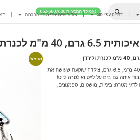
מוקד המכירות 052-6007600
דמויים עפ"י סוג
ציוד ודמויים עפ"י מותגי החברות
דמו
דף הבית
ציוד דיג
רם, 40 מ"מ לכנרת ולירדן
דמויים מומלצים לדיג ז
חכות
מבצע!
רולרים
צ'יקדה איכותית מטורפת לכנרת ולירדן, 40 מ"מ, 6.5 גרם, ציקדה שוקעת שעושה את
ד איתה גם בים על לייט ואולטרה לייט!
אביזרים לרולר
לדגי מטרה: ביניות, מושטים, ספמנונים,
חוטי דיג מומלצים לזרז
אביזרים מומלצים לדיג 
קרסי דייג ואביזרים מומ
לבוש דייג
חפש ציוד לפי מותג ח