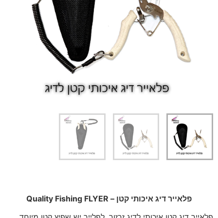
פלאייר דיג איכותי קטן – Quality Fishing FLYER
פלאייר דיג קטן איכותי לדיג זרזור, לפלייר יש שפיץ קטן מיוחד