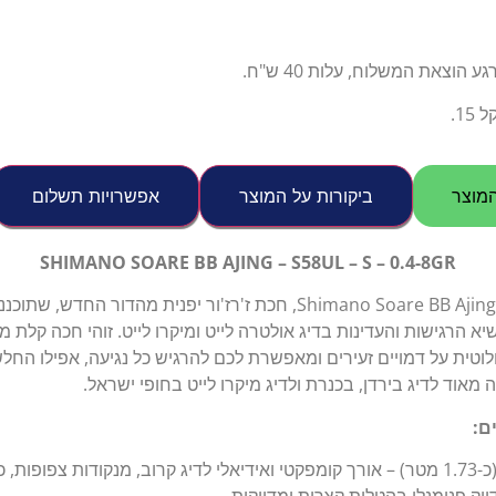
צאת המשלוח, עלות 40 ש"ח.
1.
מוצר
ביקורות על המוצר
אפשרויות תשלום
SHIMANO SOARE BB AJING – S58UL – S – 0.4-8GR
הכירו את ה-Shimano Soare BB Ajing S58UL-S, חכת ז'רז'ור יפנית מהדור
 הרגישות והעדינות בדיג אולטרה לייט ומיקרו לייט. זוהי חכה קלת מש
טית על דמויים זעירים ומאפשרת לכם להרגיש כל נגיעה, אפילו החלש
מאוד לדיג בירדן, בכנרת ולדיג מיקרו לייט בחופי ישראל.
ם:
5'8" פיט (כ-1.73 מטר) – אורך קומפקטי ואידיאלי לדיג קרוב, מנקודות צפופ