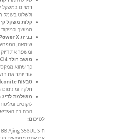
דמויים במשקל של
ולשלוט בעומק ה
קלות משקל קיצונית (
ממושך ולמיקוד מ
בניית High Power X:
שימאנו, המפחית
ומשפר את דיוק 
מושב רולר CI4+ ארגונומי ורגיש (Bridge-like seat):
כך שהוא ממקסם 
עוד יותר את הרג
טבעות Fuji Stainless Steel Alconite:
חלקה ומינימום חיכוך,
מושלמת לדיג מי
הבחירה האידיאל
לסיכום:
אם אתם מחפשים רגישו