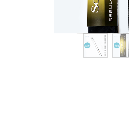
יג
ץ שווה להכנס!