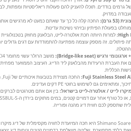
 גרמים בודדים. תוכלו להעניק להם פעולות ריאליסטיות ומפתות, לבצע
עבודה במדויק.
53 גרם):
החכה קלה כל כך עד שאתם כמעט לא מרגישים אותה. ז
וחלט בפעולת הפיתיון ובזיהוי נשיכות עדינות.
ה פיתולים. זה מספק עוצמה מפתיעה להתמודדות עם דגים גדולים יות
ההטלה.
את העברת הרעידות מהבלאנק ליד הדייג. העיצוב הממוזער מפחית 
ישות הכללית.
החכה
 ומתאימים גם לשימוש בחוטי PE דקים ועדינים.
קרו לייט / אולטרה-לייט בישראל:
בין אם אתם מטרגטים לברקים, ס
ית שתספק לכם חווית דיג מהנה ופורייה.
ה-Shimano Soare BB Ajing S58UL-S היא חכה המיועדת לחוויה מקסימלית של די
ת בלתי מתפשרת, שליטה מושלמת בדמויים קטנים ונוחות דיג יוצאת 