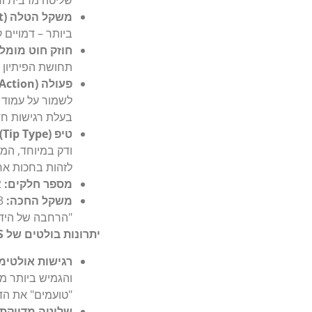
שליטה מרבית ודי
משקל הטלה (Lure Weight):
ביותר – דמויים ק
חוזק חוט מומלץ (ne Rating
תחושת הפיתיון ו
פעולה (Action):
בעלת רגישות חד
טיפ (Tip Type):
ודק במיוחד, המעב
לזהות בחכות אח
מספר חלקים:
2 – נוחות מרבית לשינוע ואחסון, מבלי להתפשר על פעולת החכה.
משקל החכה:
"הרחבה של היד"
יתרונות בולטים של Shimano Soare BB Ajing S58UL-S:
רגישות אולטימטיבית (esponse Solid Tip
והגמיש ביותר מ
"טועמים" את הד
שליטה מדויקת 