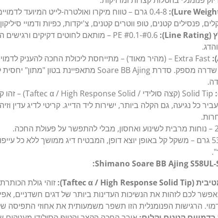
וק פנומנלי בהטלות קצרות ומדויקות.
0.4-8 גרם – טווח מיקרו ואולטרה-לייט המיועד לדמוי
לים, פנסילים קטנים, טופ ווטרים קטנים, צ'יקדות, כפיות ודמויי סיליקון 
Li):
PE #0.1-#0.6 – מותאם לחוטים דקיקים ורגי
הדג.
Extra Fast – (מהיר מאוד) – מתייחסת ליכולת החכה להעניק לדמוי
לשמור על עמוד שדרה מספק. סדרת Soare BB Ajing מתאפיינת בט
ה.
Solid Tip (קצה סולידי / 
יר כל נגיעה, גם הקלה ביותר, ישירות ליד הדייג. קריטי לדיג עדין וזי
רות.
53 גרם – משקל קל באופן יוצא דופן, המבטיח דיג ממושך ללא כל עייפ
.
Taftec α / High R):
זוהי גולת הכותרת
אפשר לכם לזהות את הנשיכות העדינות ביותר של דגים חשדניים, אפי
מוי. הרגישות הפנומנלית הזו תשפר משמעותית את אחוזי התפיסה שלכ
בדמויים קטנים וקלים:
אורך החכה הקצר והטיפ הסולידי מעניקים ש