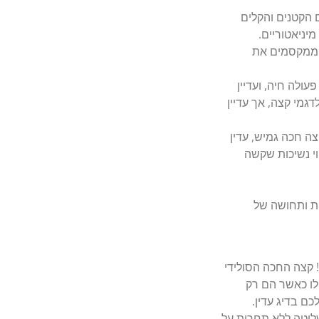
ים הקטנים והקלים
מיניאטוריים.
שים הממקסמים את
 פעולה חיה, ועדיין
ון "מתון" יחסית לדגמי קצה, אך עדיין
Taftec α / High Response Solid) – זהו קצה חכה גמיש, עדין
הוי נשיכות שקשה
ות ותחושה של
! קצה החכה הסולידי
לו כאשר הם רק
ם בדיג עדין.
ליטה ללא תחרות על