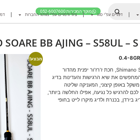
מוקד המכירות 052-6007600
דמויים עפ"י סוג
ציוד ודמויים עפ"י מותגי החברות
דמו
דף הבית
ציוד דיג
SOARE BB AJING – S58UL – S 
דמויים מומלצים לדיג ז
חכות
מבצע!
רולרים
הכירו את ה-Shimano Soare BB Ajing S58UL-S, חכת ז'רז'ור יפנית מהדור
המחפשים את שיא הרגישות והעדינות בדיג
אביזרים לרולר
 משקל באופן קיצוני, המעניקה שליטה
חוטי דיג מומלצים לזרז
לכם להרגיש כל נגיעה, אפילו החלשה ביותר,
אביזרים מומלצים לדיג 
 בירדן, בכנרת ולדיג מיקרו לייט בחופי
קרסי דייג ואביזרים מומ
לבוש דייג
חפש ציוד לפי מותג ח