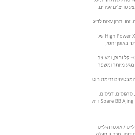
 טוויצ'ים זעירים,
הו יתרון עצום לדיג
למרות היותה חכת אולטרה-לייט, הבלאנק מחוזק בטכנולוגיית High Power X של
ר באופן יחסי,
מושב הרולר עשוי מחומר CI4+ קל וחזק, ומעוצב
מגע מיותר ומשפר
 מצוידת בטבעות איכותיים של Fuji, המבטיחים זרימת חוט
רגוסים, דניסים,
לוקוסים ומליטות, או כל טורף אחר עם דמויים קטנים, במים מתוקים בירדן ה-Soare BB Ajing S58UL-S היא
ג מיקרו לייט / אולטרה-לייט.
דופן, חכה זו תעלה