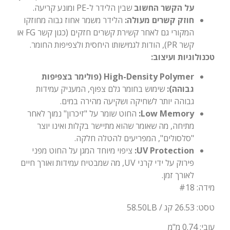
על הקשר החשוב
שבין הלידר ל-PE ומונע קריעה.
חוזק קשרים מעולה:
הלידר משמר אחוז גבוה מחוזקו
המקורי גם לאחר קשירת קשרים חזקים (כגון קשר FG או
קשר PR), הודות לגמישותו היחסית ולצפיפות החומר.
טכנולוגיות ועיצוב:
High-Density Polymer (פולימר בצפיפות
גבוהה):
שימוש בחומר גלם צפוף, המעניק עמידות
גבוהה יותר לשחיקה ושקיעה מהירה במים.
Low Memory:
החוט שומר על "זיכרון" נמוך לאחר
מתיחה, מה שאומר שהוא מתיישר בקלות ואינו יוצר
"סלסולים", המפריעים להטלה חלקה.
UV Protection:
ציפוי מיוחד המגן על החוט מפני
פירוק על ידי קרני UV, מה שמבטיח עמידות ואורך חיים
לאורך זמן.
מידה: #18
טסט: 26.53 קג / 58.50LB
עובי: 0.74 מ"מ