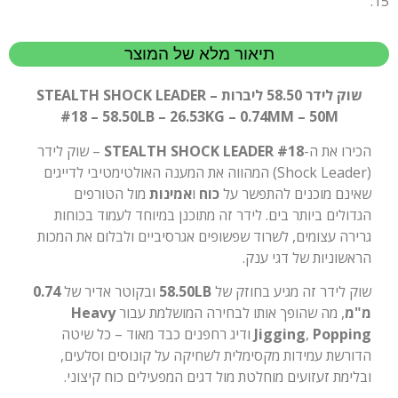
15.
תיאור מלא של המוצר
שוק לידר 58.50 ליברות – STEALTH SHOCK LEADER
#18 – 58.50LB – 26.53KG – 0.74MM – 50M
הכירו את ה-
STEALTH SHOCK LEADER #18
– שוק לידר
(Shock Leader) המהווה את המענה האולטימטיבי לדייגים
שאינם מוכנים להתפשר על
כוח
ו
אמינות
מול הטורפים
הגדולים ביותר בים. לידר זה מתוכנן במיוחד לעמוד בכוחות
גרירה עצומים, לשרוד שפשופים אגרסיביים ולבלום את המכות
הראשוניות של דגי ענק.
שוק לידר זה מגיע בחוזק של
58.50LB
ובקוטר אדיר של
0.74
מ"מ
, מה שהופך אותו לבחירה המושלמת עבור
Heavy
Popping
,
Jigging
ודיג רחפנים כבד מאוד – כל שיטה
הדורשת עמידות מקסימלית לשחיקה על קונוסים וסלעים,
ובלימת זעזועים מוחלטת מול דגים המפעילים כוח קיצוני.