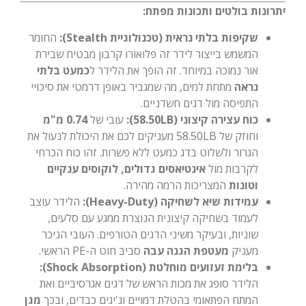
יתרונות בולטים ותכונות מפתח:
שקיפות בלתי נראית (טכנולוגיית Stealth):
החומר
המשמש בייצור לידר זה פלואורו קרבון מבטיח שבירת
אור נמוכה במיוחד. זה הופך את הלידר ל
כמעט בלתי
נראה
מתחת למים, מה שמגביר באופן דרמטי את סיכויי
התפיסה מול דגים חשדניים.
כוח עצירה קיצוני (58.50LB):
עובי של
0.74 מ"מ
וחוזק של 58.50LB מעניקים לכם את היכולת לנעול את
הגרור ולשלוט בדג כמעט ללא פשרות. זהו כוח הכרחי
לקרבות מול
אינטיאסים גדולים, לוקוסים ענקיים
וטונות
המצריכות הרמה מהירה.
עמידות שיא לשחיקה (Heavy-Duty):
הלידר עוצב
לעמוד בשחיקה קיצונית הנוצרת ממגע עם סלעים,
שוניות, ובעיקר משיני הדגים הטורפים. העובי הניכר
מעניק
מעטפת הגנה עבה
סביב חוט ה-PE הראשי.
בלימת זעזועים מוחלטת (Shock Absorption):
הלידר סופג את מכות הראש של דגים אגרסיביים ואת
המתח הפתאומי בהטלת דמויים וג'יגים כבדים, ובכך
מגן