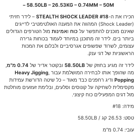
– 58.50LB – 26.53KG – 0.74MM – 50M
הכירו את ה-
STEALTH SHOCK LEADER #18
– לידר חזיתי
(Shock Leader) המהווה את המענה האולטימטיבי לדייגים
שאינם מוכנים להתפשר על
כוח
ו
אמינות
מול הטורפים הגדולים
ביותר בים. לידר זה מתוכנן במיוחד לעמוד בכוחות גרירה
עצומים, לשרוד שפשופים אגרסיביים ולבלום את המכות
הראשוניות של דגי ענק.
לידר זה מגיע בחוזק של
58.50LB
ובקוטר אדיר של
0.74 מ"מ
,
מה שהופך אותו לבחירה המושלמת עבור
,
Heavy Jigging
Popping
ודיג רחפנים כבד מאוד – כל שיטה הדורשת עמידות
מקסימלית לשחיקה על קונוסים וסלעים, ובלימת זעזועים מוחלטת
מול דגים המפעילים כוח קיצוני.
מידה: #18
טסט: 26.53 קג / 58.50LB
עובי: 0.74 מ"מ