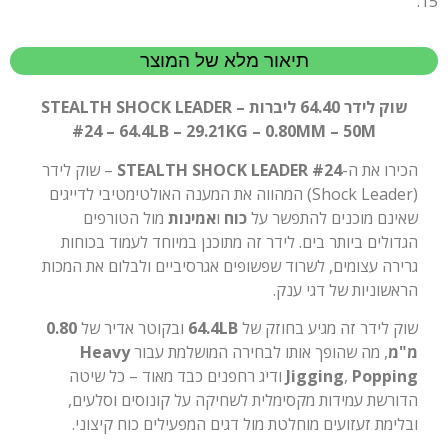
15.
תיאור מלא של המוצר
שוק לידר 64.40 ליברות – STEALTH SHOCK LEADER
#24 – 64.4LB – 29.21KG – 0.80MM – 50M
הכירו את ה-
STEALTH SHOCK LEADER #24
– שוק לידר
(Shock Leader) המהווה את המענה האולטימטיבי לדייגים
שאינם מוכנים להתפשר על
כוח
ו
אמינות
מול הטורפים
הגדולים ביותר בים. לידר זה מתוכנן במיוחד לעמוד בכוחות
גרירה עצומים, לשרוד שפשופים אגרסיביים ולבלום את המכות
הראשוניות של דגי ענק.
שוק לידר זה מגיע בחוזק של
64.4LB
ובקוטר אדיר של
0.80
מ"מ
, מה שהופך אותו לבחירה המושלמת עבור
Heavy
Popping
,
Jigging
ודיג רחפנים כבד מאוד – כל שיטה
הדורשת עמידות מקסימלית לשחיקה על קונוסים וסלעים,
ובלימת זעזועים מוחלטת מול דגים המפעילים כוח קיצוני.