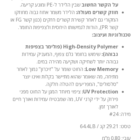
על הקשר החשוב
שבין הלידר ל-PE ומונע קריעה.
חוזק קשרים מעולה:
הלידר משמר אחוז גבוה מחוזקו
המקורי גם לאחר קשירת קשרים חזקים (כגון קשר FG או
קשר PR), הודות לגמישותו היחסית ולצפיפות החומר.
טכנולוגיות ועיצוב:
High-Density Polymer (פולימר בצפיפות
גבוהה):
שימוש בחומר גלם צפוף, המעניק עמידות
גבוהה יותר לשחיקה ושקיעה מהירה במים.
Low Memory:
החוט שומר על "זיכרון" נמוך לאחר
מתיחה, מה שאומר שהוא מתיישר בקלות ואינו יוצר
"סלסולים", המפריעים להטלה חלקה.
UV Protection:
ציפוי מיוחד המגן על החוט מפני
פירוק על ידי קרני UV, מה שמבטיח עמידות ואורך חיים
לאורך זמן.
מידה: #24
טסט: 29.21 קג / 64.4LB
עובי: 0.80 מ"מ