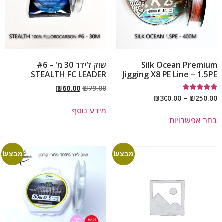
Silk Ocean Premium
שוק לידר 30 מ' – #6
STEALTH FC LEADER
Jigging X8 PE Line – 1.5PE
₪
60.00
₪
79.00
דורג
₪
300.00
–
₪
250.00
5.00
מידע נוסף
מתוך 5
בחר אפשרויות
מבצע!
מבצע!