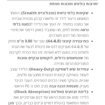
יתרונות בולטים ותכונות מפתח:
שקיפות בלתי נראית (טכנולוגיית Stealth):
החומר
המשמש בייצור לידר זה פלואורו קרבון מבטיח שבירת
אור נמוכה במיוחד. זה הופך את הלידר ל
כמעט בלתי
נראה
מתחת למים, מה שמגביר באופן דרמטי את סיכויי
התפיסה מול דגים חשדניים.
כוח עצירה קיצוני (64.4LB):
עובי של
0.80 מ"מ
וחוזק
של 64.4LB מעניקים לכם את היכולת לנעול את הגרור
ולשלוט בדג כמעט ללא פשרות. זהו כוח הכרחי לקרבות
מול
אינטיאסים גדולים, לוקוסים ענקיים וטונות
המצריכות הרמה מהירה.
עמידות שיא לשחיקה (Heavy-Duty):
הלידר עוצב
לעמוד בשחיקה קיצונית הנוצרת ממגע עם סלעים,
שוניות, ובעיקר משיני הדגים הטורפים. העובי הניכר
מעניק
מעטפת הגנה עבה
סביב חוט ה-PE הראשי.
בלימת זעזועים מוחלטת (Shock Absorption):
הלידר סופג את מכות הראש של דגים אגרסיביים ואת
המתח הפתאומי בהטלת דמויים וג'יגים כבדים, ובכך
מגן