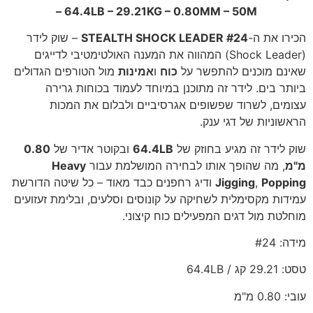
– 64.4LB – 29.21KG – 0.80MM – 50M
הכירו את ה-
STEALTH SHOCK LEADER #24
– שוק לידר
(Shock Leader) המהווה את המענה האולטימטיבי לדייגים
שאינם מוכנים להתפשר על
כוח
ו
אמינות
מול הטורפים הגדולים
ביותר בים. לידר זה מתוכנן במיוחד לעמוד בכוחות גרירה
עצומים, לשרוד שפשופים אגרסיביים ולבלום את המכות
הראשוניות של דגי ענק.
שוק לידר זה מגיע בחוזק של
64.4LB
ובקוטר אדיר של
0.80
מ"מ
, מה שהופך אותו לבחירה המושלמת עבור
Heavy
Popping
,
Jigging
ודיג רחפנים כבד מאוד – כל שיטה הדורשת
עמידות מקסימלית לשחיקה על קונוסים וסלעים, ובלימת זעזועים
מוחלטת מול דגים המפעילים כוח קיצוני.
מידה: #24
טסט: 29.21 קג / 64.4LB
עובי: 0.80 מ"מ