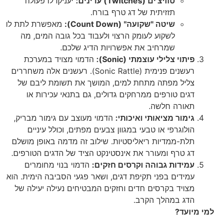
טוויצ'ים (Twitches) עדינים:
יעניקו לו פעולה
תזזיתית של דג טרף בורח.
שיטה "שקועה" (Count Down):
מאפשרת לתת לו
לשקוע לעומק הרצוי ולעבוד בכל גובה המים, מה
שמרחיב את אפשרויות הדיג שלכם.
פיתוי צלילי עוצמתי (Sonic):
הדמוי מצויד במערכת
רעשנים פנימית (Sonic Rattle). רעשנים אלה משחררים
צליל מפתה מתחת למים, המושך את תשומת ליבם של
דגים טורפים ממרחקים גדולים, גם בתנאי עכירות או
תאורה חלשה.
גימור מציאותי ואיכותי:
הדמוי מעוצב עם גימור מבריק,
הולוגרפי או טבעי במגוון צבעים מפתים, וכולל עיניים
תלת-ממדיות ריאליסטיות. שילוב זה מדמה באופן מושלם
דג טרף ומעורר את אינסטינקט הציד של הדגים הטורפים.
עמידות גבוהה וקרסים חזקים:
הדמוי בנוי מחומרים
עמידים בפני תקיפת דגים, ושאר פגעי הסביבה הימית. הוא
מצויד בקרסים חדים וחזקים המבטיחים נעילה יעילה של
הדג במהלך הקרב.
למי מיועד?