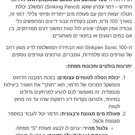
החדש – דמוי עפרון שוקע (Sinking Pencil) המשלב יכולת
הטלה יוצאת דופן עם פעולת מים ייחודית ופיתוי צלילי. דמוי זה,
באורך 100 מ"מ, תוכנן בקפידה עבור דייגים המחפשים כלי
עבודה אמין וקטלני שיגיע לכל טווח וימשוך דגים ממרחקים, בין
אם במים רגועים או בתנאי ים מאתגרים.
ה-Sinkpen Sonic 100 הוא הבחירה המושלמת לדיג מגוון רחב
של טורפים כמו פלמידות, גומברים, טרכונים וטורפים נוספים.
יתרונות בולטים ותכונות מפתח:
יכולת הטלה לטווחים עצומים:
בזכות המבנה הדחוס
והמשקל המרוכז של הדמוי, הוא "חותך" את האוויר ביעילות
פנומנלית. זה מאפשר לכם להגיע למרחקים גדולים
במיוחד, ולטרגט נקודות דיג רחוקות שהיו עד כה מחוץ
לטווח.
פעולת מים מגוונת ורבגונית:
הדמוי יכול לעבוד במספר
סגנונות גלגול:
גלגול מהיר:
יגרום לו לבצע פעולת "S" מפתה.