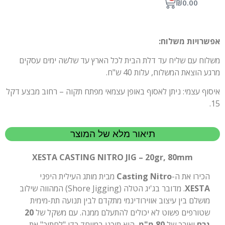
₪
0.00
אפשרויות משלוח:
משלוח עם שליח עד דלת הבית לכל הארץ עד שלשה ימים עסקים
מרגע הוצאת המשלוח, עלות 40 ש"ח.
איסוף עצמי: ניתן לאסוף באופן עצמאי מפתח תקוה – רחוב מבצע דקל
15.
תיאור מלא של המוצר
XESTA CASTING NITRO JIG – 20gr, 80mm
הכירו את ה-
Casting Nitro
מבית מותג העילית היפני
XESTA
. מדובר בג'יג הטלה (Shore Jigging) המהווה שילוב
מושלם בין עיצוב אווירודינמי מתקדם לבין תנועה תת-מימית
שטורפים פשוט לא יכולים להתעלם ממנה. עם משקל של
20
גרם
ואורך של
80 מ"מ
, הוא תוכנן במיוחד כדי "לחתוך" את