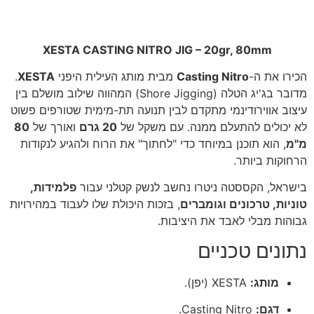
XESTA CASTING NITRO JIG – 20gr, 80mm
הכירו את ה-
Casting Nitro
מבית מותג העילית היפני
XESTA
.
מדובר בג'יג הטלה (Shore Jigging) המהווה שילוב מושלם בין
עיצוב אווירודינמי מתקדם לבין תנועה תת-מימית שטורפים פשוט
לא יכולים להתעלם ממנה. עם משקל של
20 גרם
ואורך של
80
מ"מ
, הוא תוכנן במיוחד כדי "לחתוך" את הרוח ולהגיע לנקודות
הרחוקות ביותר.
בישראל, הקססטה ניטרו נחשב לנשק קטלני עבור
פלמידות,
טוניות, טרכונים וגומברים
, בזכות היכולת שלו לעבוד במהירויות
גבוהות מבלי לאבד את היציבות.
נתונים טכניים
מותג:
XESTA (יפן).
דגם:
Casting Nitro.