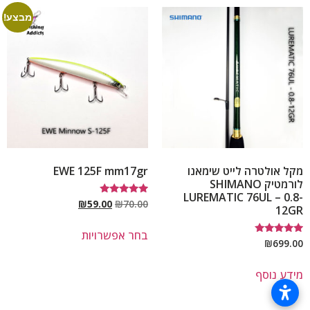
מבצע!
מקל אולטרה לייט שימאנו
EWE 125F mm17gr
לורמטיק SHIMANO
LUREMATIC 76UL – 0.8-
דורג
₪
59.00
₪
70.00
12GR
5.00
מתוך 5
בחר אפשרויות
דורג
₪
699.00
5.00
מתוך 5
מידע נוסף