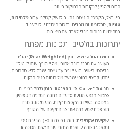
הרוח ולהגיע לנקודות הרחוקות ביותר.
בישראל, הקססטה ניטרו נחשב לנשק קטלני עבור
פלמידות,
טוניות, טרכונים וגומברים
, בזכות היכולת שלו לעבוד
במהירויות גבוהות מבלי לאבד את היציבות.
יתרונות בולטים ותכונות מפתח
כושר הטלה יוצא דופן (Rear Weighted):
הג'יג
מעוצב עם מרכז כובד אחורי, מה שהופך אותו ל"טיל"
בליסטי באוויר. הוא שומר על טיסה ישרה ללא סחרורים,
יתרון קריטי בחופי ישראל מול רוחות פנים חזקות.
תנועת "S-Curve" מהפנטת:
בזמן גלגול רציף, ה-
Nitro מבצע תנועת סלאלום רחבה המדמה דג פיתיון
במנוסה. בשילוב הקפצות קלות, הוא מזגזג בצורה
תוקפנית שמעוררת את יצר התקיפה של הטורף.
שקיעה אקטיבית:
בזמן נפילה (Fall), הג'יג רוטט
ומנצנץ בצורה שיוצרת החזרי אור חזקים. תכונה זו