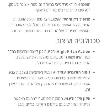
הופכת אותו לאטרקטיבי במיוחד גם כשהוא צונח לעומק,
רגע שבו טורפים רבים בוחרים לתקוף.
פרופיל דק ומהיר:
העיצוב הצר מפחית את התנגדות
המים, מה שמאפשר עבודה ארוכה מבלי לעייף את הדייג
ומאפשר "צריחה" של הג'יג במהירויות גבוהות במיוחד.
טכנולוגיה ועיצוב
High-Pitch Action:
הג'יג תוכנן לייצר ויברציות בתדר
גבוה המורגשות היטב במים ומושכות את תשומת לב
הטורפים גם במים עכורים או בים גלי.
גימור הולוגרפי עמיד:
XESTA משתמשת בשכבות צבע
וציפוי פרימיום העמידות בפני שחיקת מלח ונשיכות
אגרסיביות, מה שמבטיח שהנצנוץ של הג'יג יישמר לאורך
זמן.
איזון הידרודינמי:
המבנה הסימטרי למחצה מאפשר
לג'יג להישאר יציב גם בזרמים חזקים ובגלים, מבלי