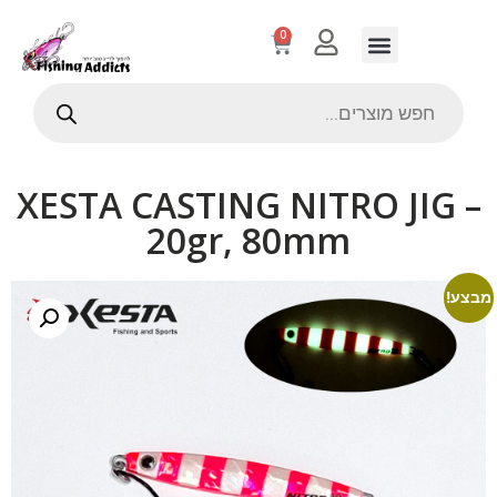
0
XESTA CASTING NITRO JIG –
20gr, 80mm
מבצע!