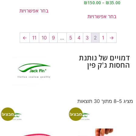
₪
150.00
–
₪
35.00
בחר אפשרויות
בחר אפשרויות
←
11
10
9
…
5
4
3
2
1
→
דמויים של נותנת
החסות ג'ק פין
מציג 5–8 מתוך 30 תוצאות
מבצע!
מבצע!