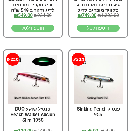
גיגים ריג בומבט וריג
וריג סקוויד מוכחים
סקוויד מוכחים לדיג
לדיג זרזור ב 549 ש"ח
₪
549.00
₪
924.00
₪
749.00
₪
1,202.00
זרזור ב 749 ש"ח
הוספה לסל
הוספה לסל
מבצע!
מבצע!
פנסיל Sinking Pencil
פנסיל שוקע DUO
Beach Walker Axcion
95S
Slim 105S
₪
110.00
₪
149.00
₪
59.00
₪
69.00