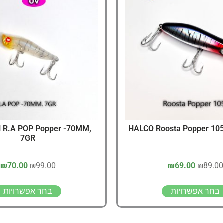
דיג – מאמרים בנושא ד
החנות שלי – ציוד מומל
סל קניות
תקנון אתר
R.A POP Popper -70MM,
7GR
₪
70.00
₪
99.00
₪
69.00
₪
89.00
בחר אפשרויות
בחר אפשרויות