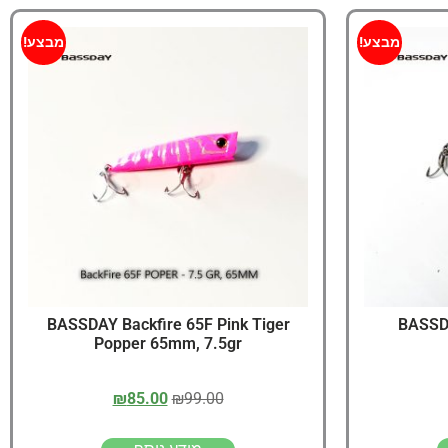
מבצע!
מבצע!
BASSDAY Backfire 65F Pink Tiger
Popper 65mm, 7.5gr
₪
85.00
₪
99.00