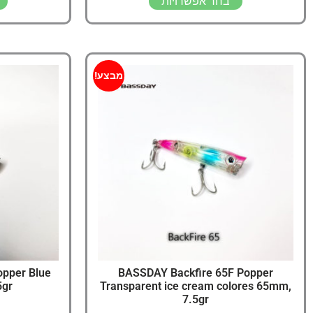
בחר אפשרויות
מבצע!
opper Blue
BASSDAY Backfire 65F Popper
5gr
Transparent ice cream colores 65mm,
7.5gr