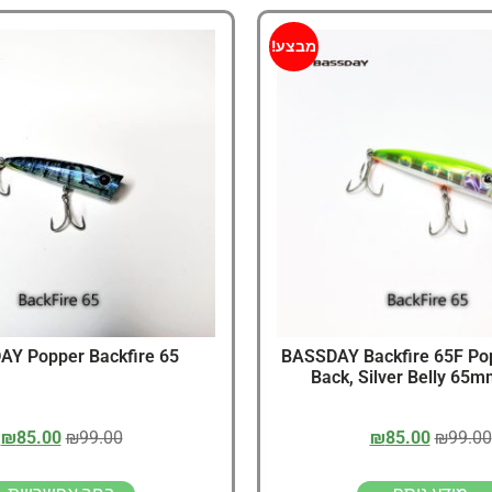
מבצע!
65 BASSDAY Popper Backfire
BASSDAY Backfire 65F Po
Back, Silver Belly 65m
₪
85.00
₪
99.00
₪
85.00
₪
99.00