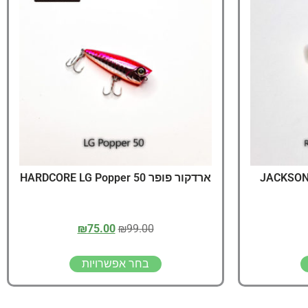
יג
ץ שווה להכנס!
JACKSON 
ארדקור פופר 50 HARDCORE LG Popper
₪
75.00
₪
99.00
בחר אפשרויות