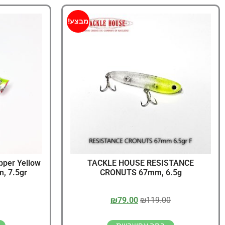
מבצע!
pper Yellow
TACKLE HOUSE RESISTANCE
m, 7.5gr
CRONUTS 67mm, 6.5g
₪
79.00
₪
119.00