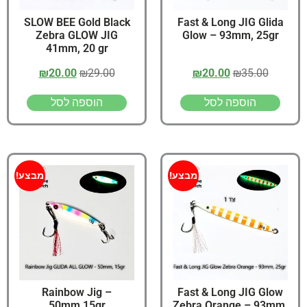
SLOW BEE Gold Black
Fast & Long JIG Glida
Zebra GLOW JIG
Glow – 93mm, 25gr
41mm, 20 gr
₪
20.00
₪
29.00
₪
20.00
₪
35.00
הוספה לסל
הוספה לסל
מבצע!
מבצע!
Rainbow Jig –
Fast & Long JIG Glow
50mm,15gr
Zebra Orange – 93mm,