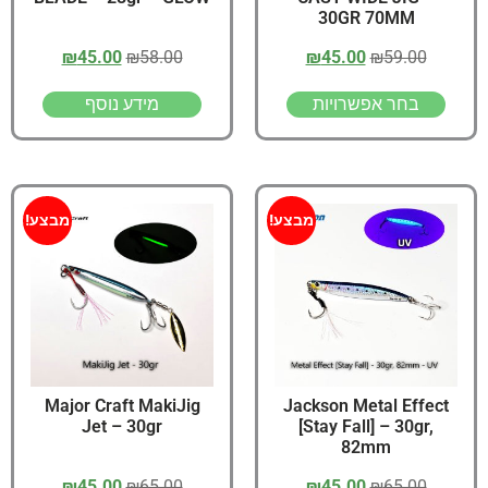
30GR 70MM
₪
45.00
₪
58.00
₪
45.00
₪
59.00
בחר אפשרויות
מידע נוסף
מבצע!
מבצע!
Major Craft MakiJig
Jackson Metal Effect
Jet – 30gr
[Stay Fall] – 30gr,
82mm
₪
45.00
₪
65.00
₪
45.00
₪
65.00