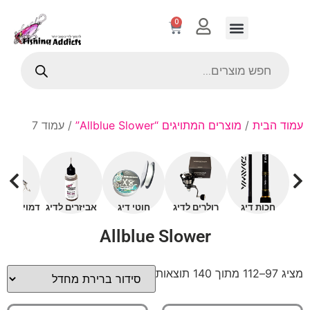
0
עמוד הבית
/
מוצרים המתויגים “Allblue Slower”
/ עמוד 7
חכות דיג
רולרים לדיג
חוטי דיג
אביזרים לדיג
דמויים עם 
Allblue Slower
מציג 97–112 מתוך 140 תוצאות