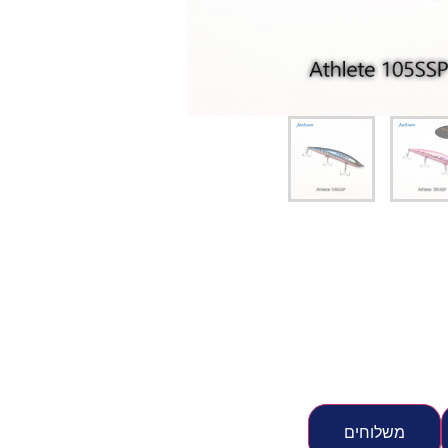
יג
ץ שווה להכנס!
משלוחים