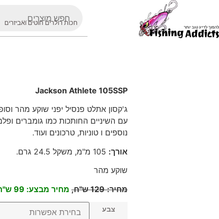
חכות רולרים חוטים ואביזרים
Jackson Athlete 105SSP
ג'קסון אתלט פנסיל יפני שוקע מהר וסופר
עם השיניים החותכות כמו גומברים ופלמיד
נוספים ו טוניות, טרכונים ועוד
.
אורך
:
105
מ"מ, משקל 24.5 גרם
.
שוקע מהר
מחיר
:
129
ש"ח,
מחיר מבצע: 99 ש"ח
צבע