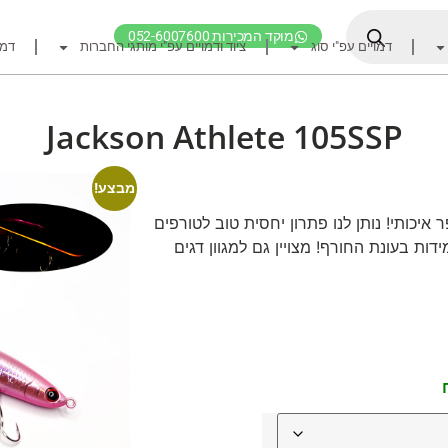
מוקד המכירות 052-6007600
דמויים עפ"י סוג
ציוד ודמויים עפ"י מותגי החברות
דמו
דף הבית
ציוד דיג
Jackson Athlete 105SSP
דמויים מומלצים לדיג ז
חכות
מבצע!
רולרים
 איכותי! נותן לנו פתרון יחסית טוב לטורפים
ות בעונת החורף! מצויין גם למגוון דגים
אביזרים לרולר
חוטי דיג מומלצים לזרז
אביזרים מומלצים לדיג 
קרסי דייג ואביזרים מומ
לבוש דייג
חפש ציוד לפי מותג ח