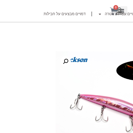
0
יים עפ"י דג מטרה
דמויים מבצעים על חבילות
רזור
ור
זרזור
לצים לדייג זרזור
ברה