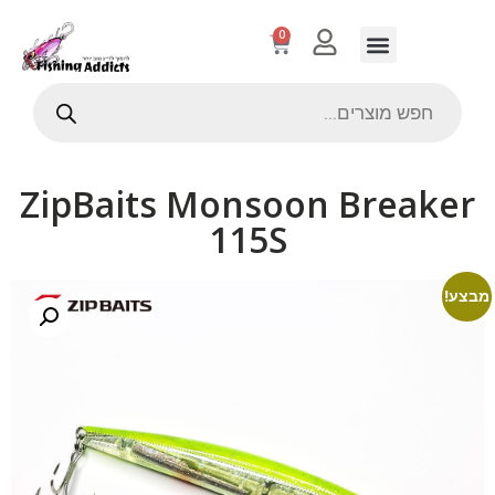
0
ZipBaits Monsoon Breaker
115S
מבצע!