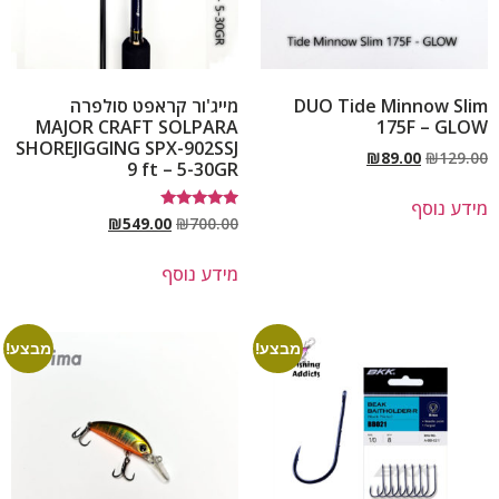
DUO Tide Minnow Slim
מייג'ור קראפט סולפרה
MAJOR CRAFT SOLPARA
175F – GLOW
SHOREJIGGING SPX-902SSJ
₪
89.00
₪
129.00
9 ft – 5-30GR
מידע נוסף
דורג
₪
549.00
₪
700.00
5.00
מתוך 5
מידע נוסף
מבצע!
מבצע!