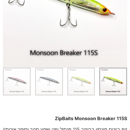
ZipBaits Monsoon Breaker 115S
זיפ בייטס מונסון ברייקר 115 פנסיל יפני שוקע מהר וסופר איכותי!