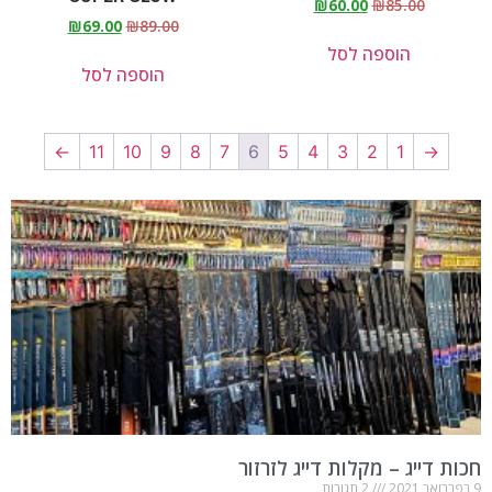
₪
60.00
₪
85.00
₪
69.00
₪
89.00
הוספה לסל
הוספה לסל
←
11
10
9
8
7
6
5
4
3
2
1
→
חכות דייג – מקלות דייג לזרזור
9 בפברואר 2021
2 תגובות