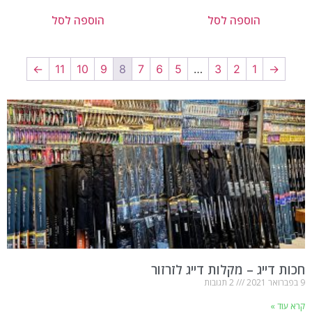
הוספה לסל
הוספה לסל
←
11
10
9
8
7
6
5
…
3
2
1
→
חכות דייג – מקלות דייג לזרזור
9 בפברואר 2021
2 תגובות
קרא עוד »