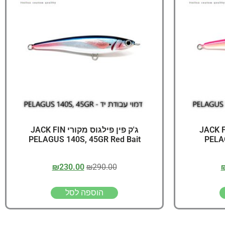
יג
ץ שווה להכנס!
פילגוס מקורי JACK FIN
ג'ק פין פילגוס מקורי JACK FIN
PELAGUS 140S, 45GR Red Bait
PELA
₪
230.00
₪
290.00
הוספה לסל