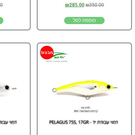
00
₪
285.00
₪
350.00
הוספה לסל
מבצע!