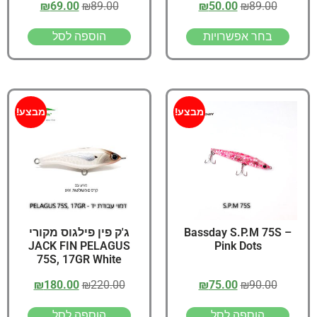
₪
69.00
₪
89.00
₪
50.00
₪
89.00
בחר אפשרויות
הוספה לסל
מבצע!
מבצע!
Bassday S.P.M 75S –
ג'ק פין פילגוס מקורי
JACK FIN PELAGUS
Pink Dots
75S, 17GR White
₪
180.00
₪
220.00
₪
75.00
₪
90.00
הוספה לסל
הוספה לסל