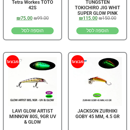
Tetra Workes TOTO
TUNGSTEN
42S
TOKICHIRO JIG WHIT
SUPER GLOW PINK
₪
75.00
₪
99.00
₪
115.00
₪
150.00
HEAD 50gr, 82MM
הוספה לסל
הוספה לסל
מבצע!
מבצע!
LAVI GLOW ARTIST
JACKSON ZURHIKI
MINNOW 80S, 9GR UV
GOBY 45 MM, 4.5 GR
& GLOW