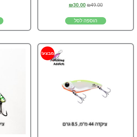
₪
30.00
₪
49.00
הוספה לסל
מבצע!