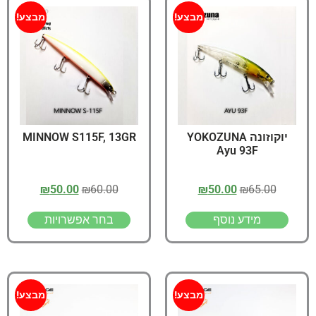
מבצע!
מבצע!
יוקוזונה YOKOZUNA
MINNOW S115F, 13GR
Ayu 93F
₪
50.00
₪
60.00
₪
50.00
₪
65.00
מידע נוסף
בחר אפשרויות
מבצע!
מבצע!