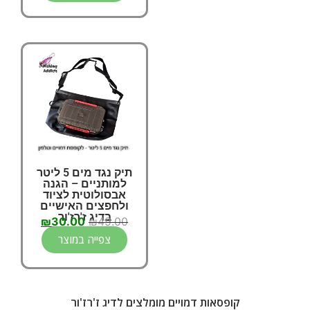
תיק נגד מים 5 ליטר
למותניים – הגנה
אבסולוטית לציוד
ולחפצים האישיים
בדיג ז'רז'ור
₪
30.00
₪
49.00
וקיאקים!
צפייה במוצר
קופסאות דמויים מומלצים לדיג ז'רז'ור