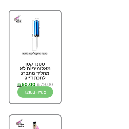
סטנד קטן
מאלומיניום לא
מחליד מתברג
לחכת דייג
₪
50.00
₪
79.00
צפייה במוצר