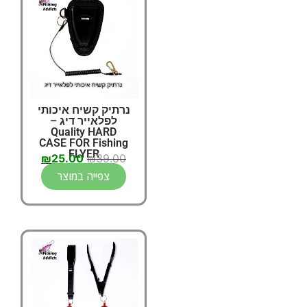
נרתיק קשיח איכותי
לפלאייר דיג –
Quality HARD
CASE FOR Fishing
FLYER
₪
25.00
₪
39.00
צפייה במוצר