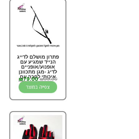
פתרון מושלם לדייג
הנייד שמגיע עם
אופנוע/אופניים
לדיג -מגן מתכוונן
איכותי לחכה עם
₪
79.00
₪
99.00
ראש קשיח
צפייה במוצר