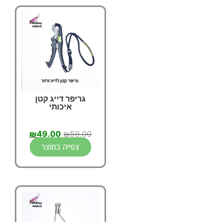
גריפר דייג קטן
איכותי
₪
49.00
₪
59.00
צפייה במוצר