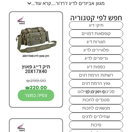
מגוון אביזרים לדיג ז'רז'ור....קרא עוד...
חפש לפי קטגוריה
תיקי דיג
קופסאות דמויים
חגורות דיג
פלאיירים לדיג
גריפרים לדיג
תיק דייג פאוץ
כפפות דיג
20X17X40
רשתות הרמת דגים
₪
299.00
גאץ הרמת דגים
₪
220.00
סכינים יפנים לפילוט ופירוק דגים
צפייה במוצר
סטנדים לחכות
מנשאים לחכות
שחילרים לדגים
סיכות