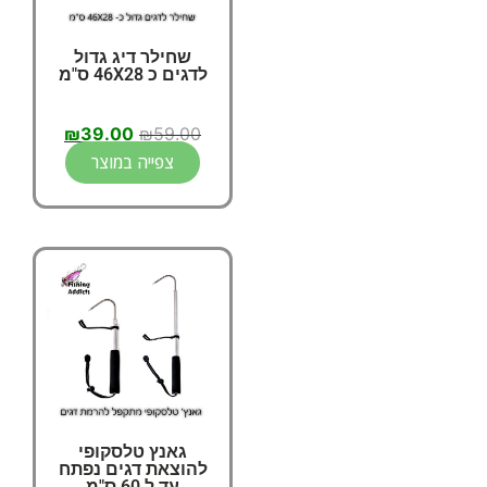
שחילר דיג גדול
לדגים כ 46X28 ס"מ
₪
39.00
₪
59.00
צפייה במוצר
גאנץ טלסקופי
להוצאת דגים נפתח
עד ל 60 ס"מ