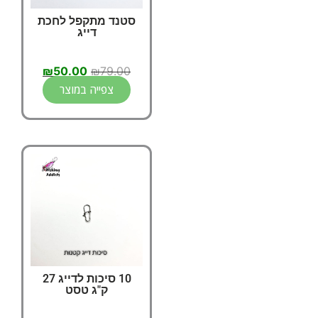
סטנד מתקפל לחכת
דייג
₪
50.00
₪
79.00
צפייה במוצר
10 סיכות לדייג 27
ק"ג טסט